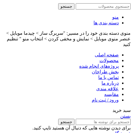
جستجو
منو
دسته بندی ها
منوی دسته بندی خود را در مسیر: "سربرگ ساز > چیدما موبایل >
عنصر منوی موبایل > نمایش و مخفی کردن > انتخاب منو " تنظیم
کنید
صفحه اصلی
محصولات
پروژه‌های انجام شده
بخش طراحان
تماس با ما
درباره ما
علاقه مندی
مقایسه
ورود / ثبت نام
سبد خرید
بستن
جستجو
برای دیدن نوشته هایی که دنبال آن هستید تایپ کنید.