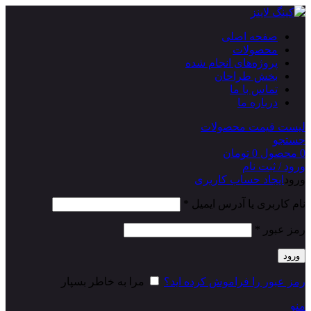
صفحه اصلی
محصولات
پروژه‌های انجام شده
بخش طراحان
تماس با ما
درباره ما
لیست قیمت محصولات
جستجو
0
محصول
0
تومان
ورود / ثبت نام
ورود
ایجاد حساب کاربری
نام کاربری یا آدرس ایمیل
*
رمز عبور
*
ورود
رمز عبور را فراموش کرده اید؟
مرا به خاطر بسپار
منو